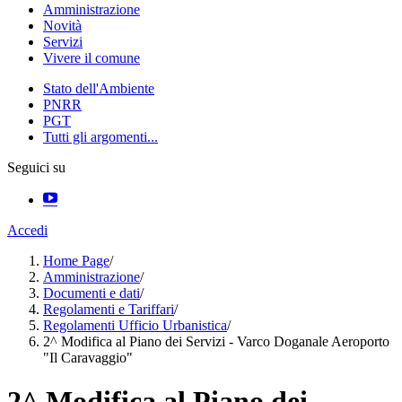
Amministrazione
Novità
Servizi
Vivere il comune
Stato dell'Ambiente
PNRR
PGT
Tutti gli argomenti...
Seguici su
Accedi
Home Page
/
Amministrazione
/
Documenti e dati
/
Regolamenti e Tariffari
/
Regolamenti Ufficio Urbanistica
/
2^ Modifica al Piano dei Servizi - Varco Doganale Aeroporto
"Il Caravaggio"
2^ Modifica al Piano dei