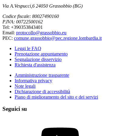
Via A.Vespucci,6 24050 Grassobbio (BG)
Codice fiscale: 80027490160
P.IVA: 00722500162
Tel: +390353843401
Email:
protocollo@grassobbio.eu
PEC:
comune.grassobbio@pec.regione.lombardia.it
Leggi le FAQ
Prenotazione appuntamento
Segnalazione disservizio
Richiesta d'assistenza
Amministrazione trasparente
Informativa privacy
Note legali
Dichiarazione di accessibilità
Piano di miglioramento del sito e dei servizi
Seguici su