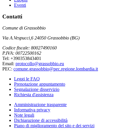
Eventi
Contatti
Comune di Grassobbio
Via A.Vespucci,6 24050 Grassobbio (BG)
Codice fiscale: 80027490160
P.IVA: 00722500162
Tel: +390353843401
Email:
protocollo@grassobbio.eu
PEC:
comune.grassobbio@pec.regione.lombardia.it
Leggi le FAQ
Prenotazione appuntamento
Segnalazione disservizio
Richiesta d'assistenza
Amministrazione trasparente
Informativa privacy
Note legali
Dichiarazione di accessibilità
Piano di miglioramento del sito e dei servizi