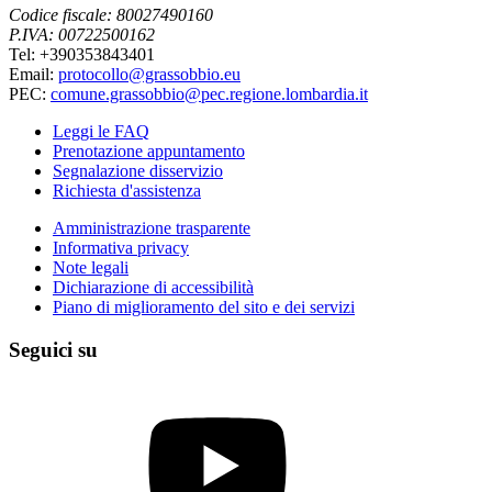
Codice fiscale: 80027490160
P.IVA: 00722500162
Tel: +390353843401
Email:
protocollo@grassobbio.eu
PEC:
comune.grassobbio@pec.regione.lombardia.it
Leggi le FAQ
Prenotazione appuntamento
Segnalazione disservizio
Richiesta d'assistenza
Amministrazione trasparente
Informativa privacy
Note legali
Dichiarazione di accessibilità
Piano di miglioramento del sito e dei servizi
Seguici su