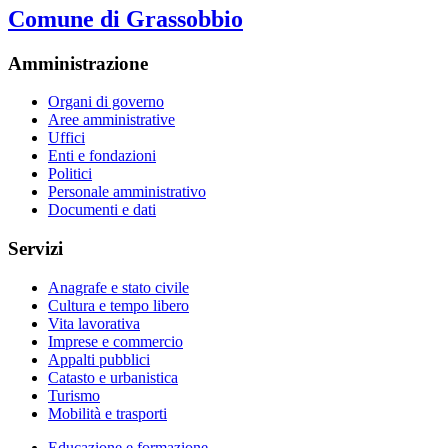
Comune di Grassobbio
Amministrazione
Organi di governo
Aree amministrative
Uffici
Enti e fondazioni
Politici
Personale amministrativo
Documenti e dati
Servizi
Anagrafe e stato civile
Cultura e tempo libero
Vita lavorativa
Imprese e commercio
Appalti pubblici
Catasto e urbanistica
Turismo
Mobilità e trasporti
Educazione e formazione