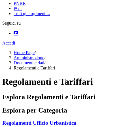
PNRR
PGT
Tutti gli argomenti...
Seguici su
Accedi
Home Page
/
Amministrazione
/
Documenti e dati
/
Regolamenti e Tariffari
Regolamenti e Tariffari
Esplora Regolamenti e Tariffari
Esplora per Categoria
Regolamenti Ufficio Urbanistica