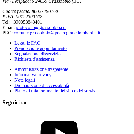
Via A.Vespucci,6 24050 Grassobbio (BG)
Codice fiscale: 80027490160
P.IVA: 00722500162
Tel: +390353843401
Email:
protocollo@grassobbio.eu
PEC:
comune.grassobbio@pec.regione.lombardia.it
Leggi le FAQ
Prenotazione appuntamento
Segnalazione disservizio
Richiesta d'assistenza
Amministrazione trasparente
Informativa privacy
Note legali
Dichiarazione di accessibilità
Piano di miglioramento del sito e dei servizi
Seguici su