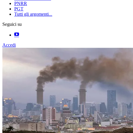
PNRR
PGT
Tutti gli argomenti...
Seguici su
Accedi