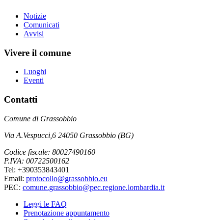
Notizie
Comunicati
Avvisi
Vivere il comune
Luoghi
Eventi
Contatti
Comune di Grassobbio
Via A.Vespucci,6 24050 Grassobbio (BG)
Codice fiscale: 80027490160
P.IVA: 00722500162
Tel: +390353843401
Email:
protocollo@grassobbio.eu
PEC:
comune.grassobbio@pec.regione.lombardia.it
Leggi le FAQ
Prenotazione appuntamento