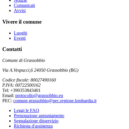
Notizie
Comunicati
Avvisi
Vivere il comune
Luoghi
Eventi
Contatti
Comune di Grassobbio
Via A.Vespucci,6 24050 Grassobbio (BG)
Codice fiscale: 80027490160
P.IVA: 00722500162
Tel: +390353843401
Email:
protocollo@grassobbio.eu
PEC:
comune.grassobbio@pec.regione.lombardia.it
Leggi le FAQ
Prenotazione appuntamento
Segnalazione disservizio
Richiesta d'assistenza