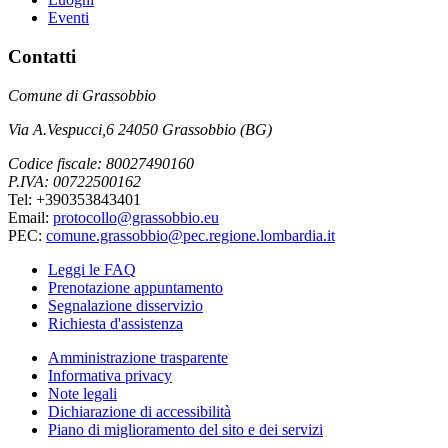
Eventi
Contatti
Comune di Grassobbio
Via A.Vespucci,6 24050 Grassobbio (BG)
Codice fiscale: 80027490160
P.IVA: 00722500162
Tel: +390353843401
Email:
protocollo@grassobbio.eu
PEC:
comune.grassobbio@pec.regione.lombardia.it
Leggi le FAQ
Prenotazione appuntamento
Segnalazione disservizio
Richiesta d'assistenza
Amministrazione trasparente
Informativa privacy
Note legali
Dichiarazione di accessibilità
Piano di miglioramento del sito e dei servizi