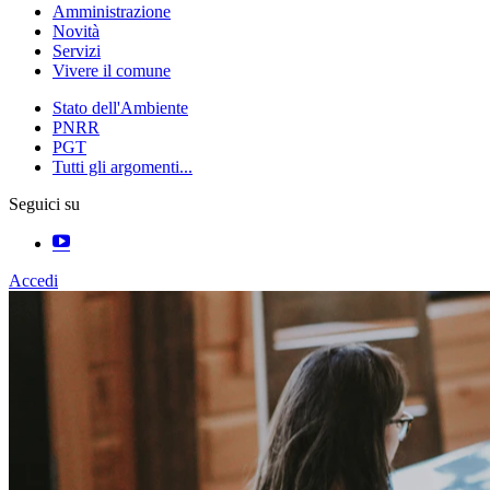
Amministrazione
Novità
Servizi
Vivere il comune
Stato dell'Ambiente
PNRR
PGT
Tutti gli argomenti...
Seguici su
Accedi